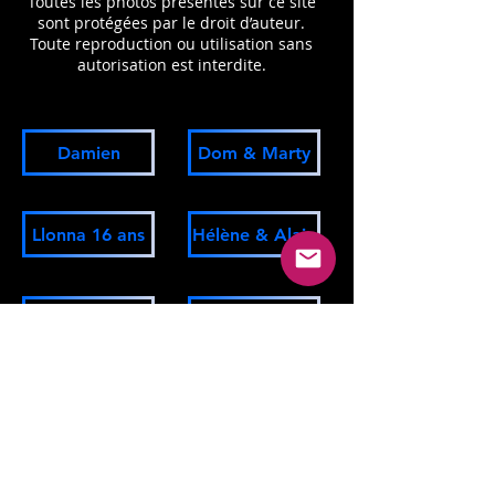
Toutes les photos présentes sur ce site
sont protégées par le droit d’auteur.
Toute reproduction ou utilisation sans
autorisation est interdite.
Damien
Dom & Marty
Llonna 16 ans
Hélène & Alain
Nancy
Grace & Benoit
Elisa & Annie
Fiona & Pascal