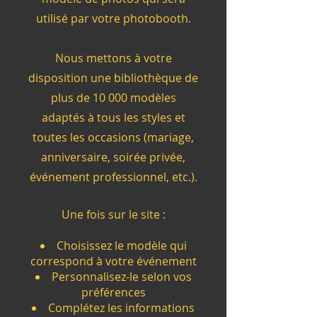
utilisé par votre photobooth.
Nous mettons à votre
disposition une bibliothèque de
plus de 10 000 modèles
adaptés à tous les styles et
toutes les occasions (mariage,
anniversaire, soirée privée,
événement professionnel, etc.).
Une fois sur le site :
Choisissez le modèle qui
correspond à votre événement
Personnalisez-le selon vos
préférences
Complétez les informations