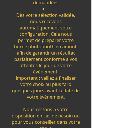
demandées
Dès votre sélection validée,
nous recevons
automatiquement votre
configuration. Cela nous
permet de préparer votre
borne photobooth en amont,
afin de garantir un résultat
parfaitement conforme à vos
attentes le jour de votre
événement.
Important : veillez à finaliser
votre choix au plus tard
quelques jours avant la date de
votre événement.
Nous restons à votre
disposition en cas de besoin ou
pour vous conseiller dans votre